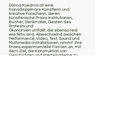
Donna Kukama ist eine
transdisziplinäre Künstlerin und
kreative Forscherin, deren
künstlerische Praxis Institutionen,
Bücher, Denkmäler, Gesten des
Protests und
Ökonomien umfaßt, die ebenso real
wie fiktiv sind. Abwechselnd zwischen
Performance, Video, Text, Sound und
Multimedia-Installationen, nimmt ihre
Praxis experimentelle Formen an, mit
dem Ziel, die Konstruktion von
Geschichten und Wertesysteme zu
unterminieren.
Kukama erwarb einen Master of Arts
in Kunst im öffentlichen Raum an der
Ecole Cantonale d'Arts du Valais in
der Schweiz 2008 und ist derzeit
Doktorandin am Transart Institute an
der Liverpool John Moores Universität.
Sie hat in zahlreichen Ausstellungen
und Performances in Institutionen und
Museen mitgewirkt und eigene
Performances präsentiert, darunter
bei Nottingham Contemporary in
Nottingham, Kunsthal KaDe in
Amersfoort, Padiglione de'Arte
Contemporanea Milano in Mailand,
South African National Gallery in
Kapstadt, Museum für Moderne Kunst
in Antwerpen, Tate Modern in London,