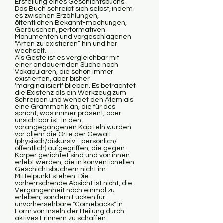
Erstellung eines Geschichtsbuchs.
Das Buch schreibt sich selbst, indem
es zwischen Erzählungen,
öffentlichen Bekannt-machungen,
Geräuschen, performativen
Monumenten und vorgeschlagenen
"Arten zu existieren“ hin und her
wechselt.
Als Geste ist es vergleichbar mit
einer andauernden Suche nach
Vokabularen, die schon immer
existierten, aber bisher
'marginalisiert' blieben. Es betrachtet
die Existenz als ein Werkzeug zum
Schreiben und wendet den Atem als
eine Grammatik an, die für das
spricht, was immer präsent, aber
unsichtbar ist. In den
vorangegangenen Kapiteln wurden
vor allem die Orte der Gewalt
(physisch/diskursiv - persönlich/
öffentlich) aufgegriffen, die gegen
Körper gerichtet sind und von ihnen
erlebt werden, die in konventionellen
Geschichtsbüchern nicht im
Mittelpunkt stehen. Die
vorherrschende Absicht ist nicht, die
Vergangenheit noch einmal zu
erleben, sondern Lücken für
unvorhersehbare "Comebacks" in
Form von Inseln der Heilung durch
aktives Erinnern zu schaffen.