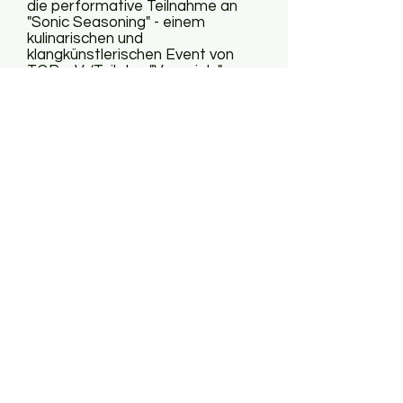
die performative Teilnahme an
"Sonic Seasoning" - einem
kulinarischen und
klangkünstlerischen Event von
TOP e.V. (Teil des "Vorspiels"
der Transmediale und CTM
2020), sowie die Soloalben
"Scarcity" (2017) und "WIM"
(2018) unter dem
Künstlernamen ravenative.
www.ravenative.com
Bilawa Respati
spielt klassische
Gitarre und javanisches
Gamelan. Er spielt sowohl
klassische als auch
zeitgenössische Werke für das
Gamelan mit verschiedenen
javanischen Gamelan-
Ensembles, darunter Arum Sih
(Übersee-Museum, Bremen)
und Sekar Kenanga
(Elbphilharmonie, Hamburg).
Seit 2018 arbeitet er mit Ariel
William Orah in einem Gitarren-