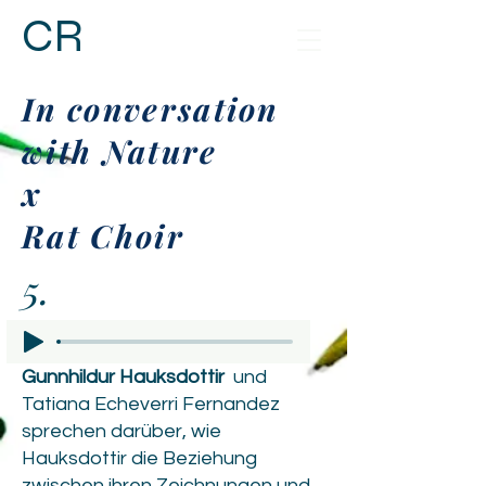
CR
In conversation
with Nature
x
Rat Choir
5.
Gunnhildur Hauksdottir
und
Tatiana Echeverri Fernandez
sprechen darüber, wie
Hauksdottir die Beziehung
zwischen ihren Zeichnungen und