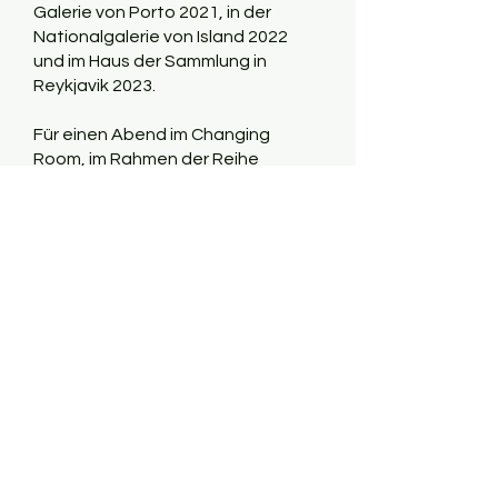
Galerie von Porto 2021, in der
Nationalgalerie von Island 2022
und im Haus der Sammlung in
Reykjavik 2023.
Für einen Abend im Changing
Room, im Rahmen der Reihe
"More-than-human: Music from
other species" gibt es eine neue
Zusammenstellung und eine
neue Performance mit neuen
Teilnehmern.
Vor dem Hintergrund der
sonografischen Ikonografie
singen zwölf Menschen zwölf
Rattenrufe in einem
Arrangement, das auf der
sozialen Dynamik von Ratten
basiert.