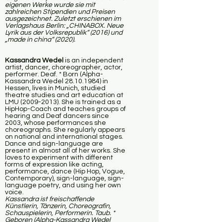
eigenen Werke wurde sie mit
zahlreichen Stipendien und Preisen
ausgezeichnet. Zuletzt erschienen im
Verlagshaus Berlin: „CHINABOX. Neue
Lyrik aus der Volksrepublik“ (2016) und
„made in china“ (2020).
Kassandra Wedel
is an independent
artist, dancer, choreographer, actor,
performer. Deaf. * Born (Alpha-
Kassandra Wedel
28.10.1984)
in
Hessen, lives in Munich, studied
theatre studies and art education at
LMU
(2009-2013)
. She is trained as a
HipHop-Coach and teaches groups of
hearing and Deaf dancers since
2003, whose performances she
choreographs. She regularly appears
on national and international stages.
Dance and sign-language are
present in almost all of her works. She
loves to experiment with different
forms of expression like acting,
performance, dance (Hip Hop, Vogue,
Contemporary), sign-language, sign-
language poetry, and using her own
voice.
Kassandra ist freischaffende
Künstlerin, Tänzerin, Choreografin,
Schauspielerin, Performerin. Taub. *
Geboren (Alpha-Kassandra Wedel