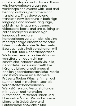
artists on stages and in books. This is
why handverlesen organizes
workshops and events with Deaf and
hearing authors, performers and
translators. They develop and
translate new literature in both sign-
language and spoken language,
publish multilingual magazines,
videos and books and are building an
online library for German sign-
language literature.
handverlesen versteht sich als eine
mehrsprachige emanzipatorische
Literaturinitiative, die Texten mehr
Bewegungsfreiheit verschaffen will
— in Laut- und Gebärdensprache.
Wir fordern ein neues Verständnis
von Literatur, das nicht nur
schriftliche, sondern auch visuelle,
gebärdete Texte einschließt. Die
hörende Literaturwelt braucht
endlich gebärdensprachliche Poesie
und Prosa, sowie eine stärkere
Präsenz Tauber Künstler*innen auf
Bühnen und in Büchern. Deshalb
veranstaltet handverlesen
Werkstätten und Veranstaltungen
mit Tauben und hörenden
Autor*innen, Performer*innen und
Übersetzer*innen. Wir wollen neue
Literatur in Gebärden- und
Lautsprache entwickeln und