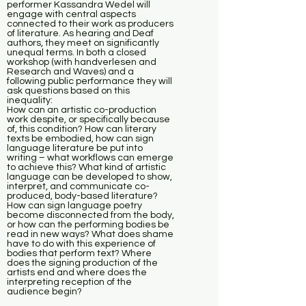
performer Kassandra Wedel will
engage with central aspects
connected to their work as producers
of literature. As hearing and Deaf
authors, they meet on significantly
unequal terms. In both a closed
workshop (with handverlesen and
Research and Waves) and a
following public performance they will
ask questions based on this
inequality:
How can an artistic co-production
work despite, or specifically because
of, this condition? How can literary
texts be embodied, how can sign
language literature be put into
writing – what workflows can emerge
to achieve this? What kind of artistic
language can be developed to show,
interpret, and communicate co-
produced, body-based literature?
How can sign language poetry
become disconnected from the body,
or how can the performing bodies be
read in new ways? What does shame
have to do with this experience of
bodies that perform text? Where
does the signing production of the
artists end and where does the
interpreting reception of the
audience begin?