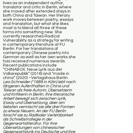
lives as an independent author,
translator and critic in Berlin, where
she moved after extended stays in
both China and Taiwan. Her literary
work moves between poetry, essays
and translation, but what she likes
most is to blend all three of these
forms into something new. She
currently researches Radical
Vulnerability as a strategy for writing
in contemporary literature at FU
Berlin. For her translations of
contemporary Chinese poetry into
German as well as her own works she
has received numerous awards.
Recent publications include
“CHINABOX. Neue Lyrik aus der
Volksrepublik“ (2016) and “made in
china“ (2020) –Verlagshaus Berlin.
Lea Schneider (
*1989
in Köln) lebt nach
längeren Aufenthalten in China und
Taiwan als freie Autorin, Übersetzerin
und Kritikerin in Berlin. Ihre literarische
Arbeit bewegt sich zwischen Lyrik,
Essay und Übersetzung, aber am
liebsten vermischt sie alle drei Formen
zu etwas Neuem. An der FU Berlin
forscht sie zu Radikaler Verletzbarkeit
als Schreibstrategie in der
Gegenwartsliteratur. Für ihre
Übersetzungen von chinesischer
Gegenwartslyrik ins Deutsche und ihre