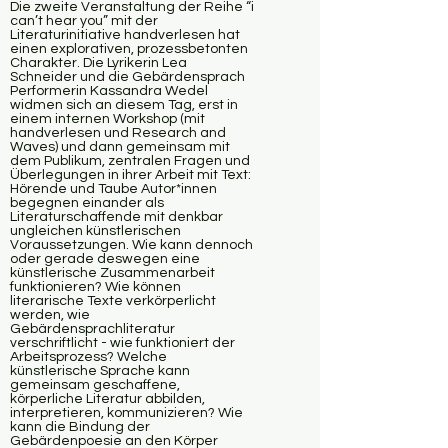
Die zweite Veranstaltung der Reihe “i
can’t hear you” mit der
Literaturinitiative handverlesen hat
einen explorativen, prozessbetonten
Charakter. Die Lyrikerin Lea
Schneider und die Gebärdensprach
Performerin Kassandra Wedel
widmen sich an diesem Tag, erst in
einem internen Workshop (mit
handverlesen und Research and
Waves) und dann gemeinsam mit
dem Publikum, zentralen Fragen und
Überlegungen in ihrer Arbeit mit Text:
Hörende und Taube Autor*innen
begegnen einander als
Literaturschaffende mit denkbar
ungleichen künstlerischen
Voraussetzungen. Wie kann dennoch
oder gerade deswegen eine
künstlerische Zusammenarbeit
funktionieren? Wie können
literarische Texte verkörperlicht
werden, wie
Gebärdensprachliteratur
verschriftlicht - wie funktioniert der
Arbeitsprozess? Welche
künstlerische Sprache kann
gemeinsam geschaffene,
körperliche Literatur abbilden,
interpretieren, kommunizieren? Wie
kann die Bindung der
Gebärdenpoesie an den Körper