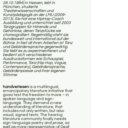
28.10.1984)
in Hessen, lebt in
München, studierte
Theaterwissenschaften und
Kunstpädagogik an der LMU
(2009-
2013)
. Sie hat eine HipHop-Coach
Ausbildung und unterrichtet seit 2003
Tanzgruppen für Hörende und
Gehörlose, deren Tanzstücke sie
choreografiert. Regelmäßig steht sie
bundesweit und international auf der
Bühne. In fast all ihren Arbeiten ist Tanz
und Gebärdensprache gegenwärtig.
Sie liebt es zu experimentieren und
bedient sich verschiedener
Ausdrucksformen wie Schauspiel,
Performance, Tanz (Hip Hop, Vogue,
Contemporary), Gebärdensprache,
Gebärdenpoesie und ihrer eigenen
Stimme.
handverlesen
is a multilingual,
emancipatory literature initiative that
gives text the freedom to move – in
spoken language and sign-
language. They demand a new
understanding of literature, that
includes not only written, but also
visual, signed texts. The hearing
literature community finally needs
sign-language poetry and prose, as
well as more representation of Deaf